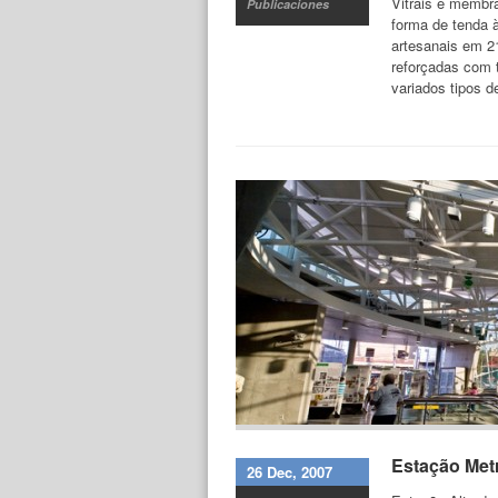
Vitrais e membra
Publicaciones
forma de tenda à
artesanais em 2
reforçadas com 
variados tipos 
Estação Metr
26 Dec, 2007