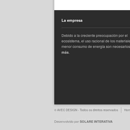
La empresa
Debido a la creciente preocupación por el
ecosistema, el uso racional de los materiale
menor consumo de energía son necesarios
más
.
© AVEC DESIGN - Todos os direitos reservados
Ho
Desenvolvido por
SOLARE INTERATIVA