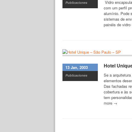
Vidro encapsulad
Publicaciones
com um perfil pr
alumínio. Pode 
sistemas de env
painéis de vidr
Hotel Uniqu
13 Jan, 2003
Se a arquitetur
Publicaciones
elementos desen
Das fachadas re
cobertura e às 
tem personalidad
more →