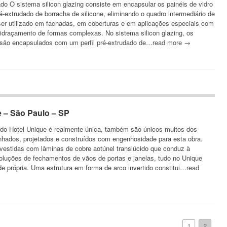
o O sistema silicon glazing consiste em encapsular os painéis de vidro
é-extrudado de borracha de silicone, eliminando o quadro intermediário de
ser utilizado em fachadas, em coberturas e em aplicações especiais com
idraçamento de formas complexas. No sistema silicon glazing, os
o são encapsulados com um perfil pré-extrudado de…
read more →
e – São Paulo – SP
a do Hotel Unique é realmente única, também são únicos muitos dos
hados, projetados e construídos com engenhosidade para esta obra.
vestidas com lâminas de cobre aotúnel translúcido que conduz à
soluções de fechamentos de vãos de portas e janelas, tudo no Unique
e própria. Uma estrutura em forma de arco invertido constitui…
read
1
2