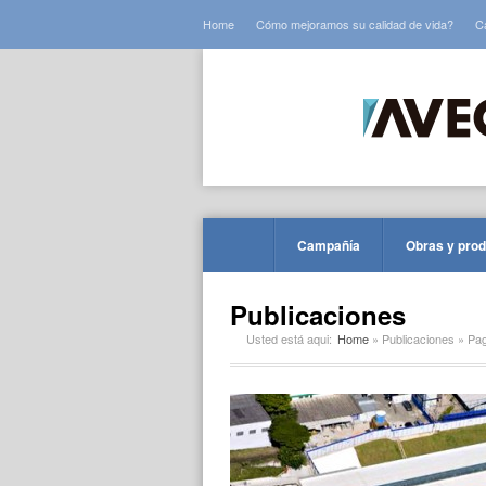
Home
Cómo mejoramos su calidad de vida?
C
Campañía
Obras y pro
Publicaciones
Usted está aqui:
Home
»
Publicaciones
» Pag