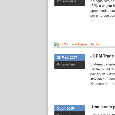
Estação Alto do
Publicaciones
(SP), o projeto 
aproximadamente
por uma equipe n
→
JCPM Trade 
29 May, 2007
Sistema garante
Publicaciones
Recife, o hall 
painéis de vidro
inoxidável -, co
Nordeste do…
r
Uma janela p
5 Jul, 2006
Veja a edição 40