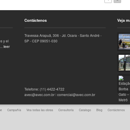
Contáctenos
Veja m
Travessa Arapuã, 306 - Jd. Ocara - Santo André -
s y el
SP - CEP 09051-030
...
leer
Telefone: (11) 4422-4722
avec@avec.com.br
l
comercial@avec.com.br
me
Campañía
Vea todas las obras
Consultoría
Catalogo
Blog
Contáctenos