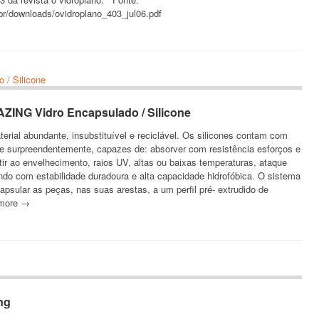
r/downloads/ovidroplano_403_jul06.pdf
ZING Vidro Encapsulado / Silicone
erial abundante, insubstituível e reciclável. Os silicones contam com
de surpreendentemente, capazes de: absorver com resistência esforços e
stir ao envelhecimento, raios UV, altas ou baixas temperaturas, ataque
ndo com estabilidade duradoura e alta capacidade hidrofóbica. O sistema
psular as peças, nas suas arestas, a um perfil pré- extrudido de
 more →
ing