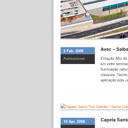
Avec – Saiba
2 Feb, 2009
Estação Alto do 
Publicaciones
em vidro laminad
iluminação natur
clausura. Tecni
aplicação pois u
Capela Santo
10 Apr, 2008