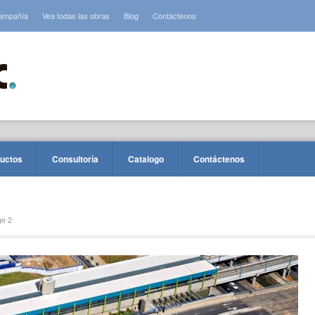
ampañía
Vea todas las obras
Blog
Contáctenos
ductos
Consultoría
Catalogo
Contáctenos
e 2