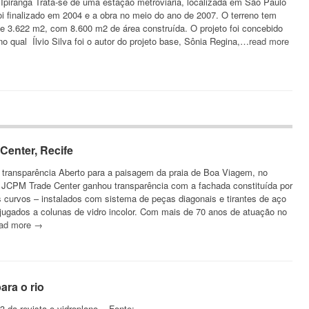
 Ipiranga Trata-se de uma estação metroviária, localizada em São Paulo
foi finalizado em 2004 e a obra no meio do ano de 2007. O terreno tem
 3.622 m2, com 8.600 m2 de área construída. O projeto foi concebido
o qual Ílvio Silva foi o autor do projeto base, Sônia Regina,…
read more
Center, Recife
 transparência Aberto para a paisagem da praia de Boa Viagem, no
do JCPM Trade Center ganhou transparência com a fachada constituída por
s curvos – instalados com sistema de peças diagonais e tirantes de aço
njugados a colunas de vidro incolor. Com mais de 70 anos de atuação no
ead more →
ara o rio
3 da revista o vidroplano. Fonte: