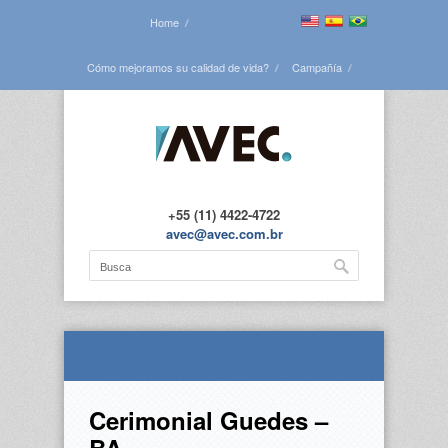
Home
Cómo mejoramos su calidad de vida?
Campañía
Vea todas las obras
Blog
Contáctenos
+55 (11) 4422-4722
avec@avec.com.br
Cerimonial Guedes –