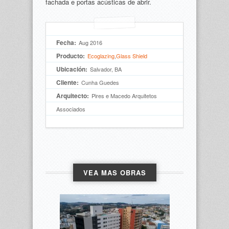
fachada e portas acústicas de abrir.
Fecha:
Aug 2016
Producto:
Ecoglazing
,
Glass Shield
Ubicación:
Salvador, BA
Cliente:
Cunha Guedes
Arquitecto:
Pires e Macedo Arquitetos 
Associados
VEA MAS OBRAS