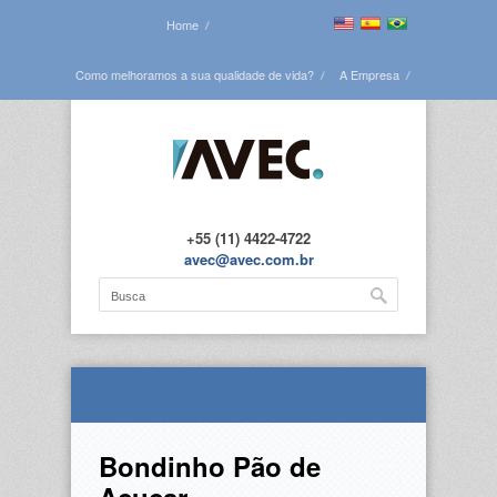
Home
Como melhoramos a sua qualidade de vida?
A Empresa
Veja todas as obras
Blog
Contato
+55 (11) 4422-4722
avec@avec.com.br
Bondinho Pão de