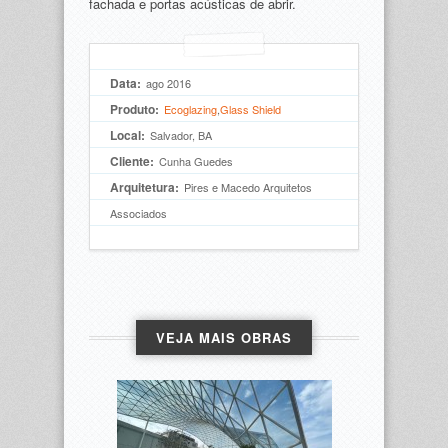
fachada e portas acústicas de abrir.
Data:
ago 2016
Produto:
Ecoglazing
,
Glass Shield
Local:
Salvador, BA
Cliente:
Cunha Guedes
Arquitetura:
Pires e Macedo Arquitetos 
Associados
VEJA MAIS OBRAS