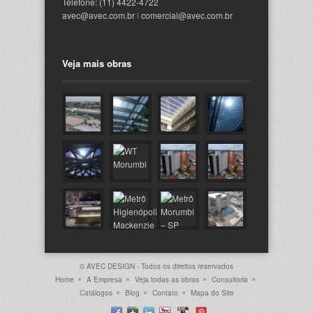
Telefone: (11) 4422-4722
avec@avec.com.br
l
comercial@avec.com.br
Veja mais obras
© AVEC DESIGN - Todos os direitos reservados
Home
A Empresa
Veja todas as obras
Consultoria
Catálogos
Blog
Contato
Mapa do Site