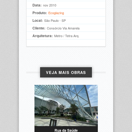
Data:
nov 2010
Produto:
Ecoglazing
Local:
São Paulo - SP
Cliente:
Consórcio Via Amarela
Arquitetura:
Metro / Tetra Arq.
VEJA MAIS OBRAS
Rua da Saúde