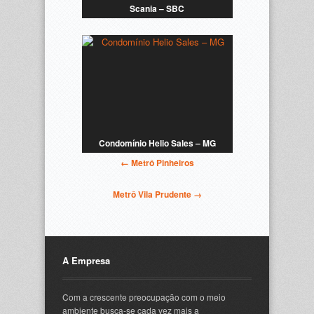
Scania – SBC
Condomínio Helio Sales – MG
← Metrô Pinheiros
Metrô Vila Prudente →
A Empresa
Com a crescente preocupação com o meio
ambiente busca-se cada vez mais a