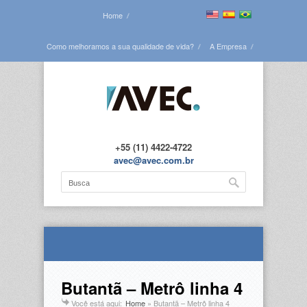
Home
Como melhoramos a sua qualidade de vida?
A Empresa
Veja todas as obras
Blog
Contato
+55 (11) 4422-4722
avec@avec.com.br
Butantã – Metrô linha 4
Você está aqui:
Home
»
Butantã – Metrô linha 4