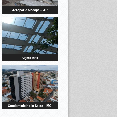
Aeroporto Macapá – AP
Sigma Mall
Condomínio Helio Sales – MG