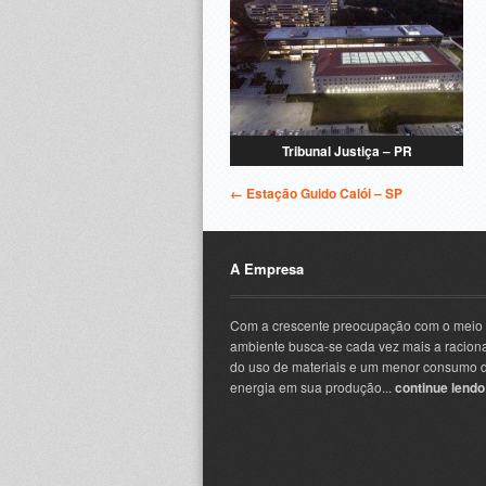
Tribunal Justiça – PR
← Estação Guido Calói – SP
A Empresa
Com a crescente preocupação com o meio
ambiente busca-se cada vez mais a racion
do uso de materiais e um menor consumo 
energia em sua produção...
continue lendo