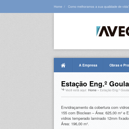
Home
Como melhoramos a sua qualidade de vida
A Empresa
Obras e Pr
Estação Eng.º Goul
Você está aqui:
Home
»
Estação Eng.º Goul
Envidraçamento da cobertura com vidros
155 com Bioclean – Área: 625,00 m² e 
vidros temperado laminado 12mm fixado
Área: 196,00 m².