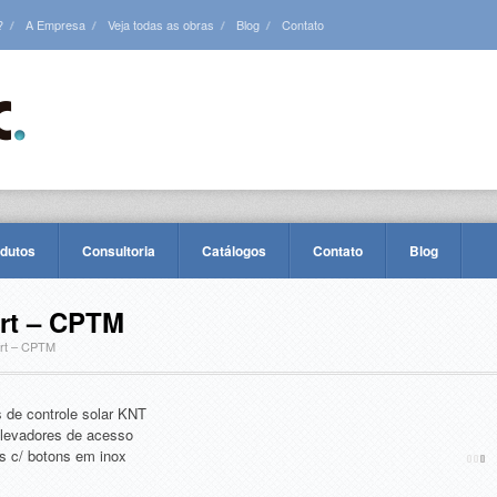
?
A Empresa
Veja todas as obras
Blog
Contato
odutos
Consultoria
Catálogos
Contato
Blog
art – CPTM
art – CPTM
 de controle solar KNT
Elevadores de acesso
s c/ botons em inox