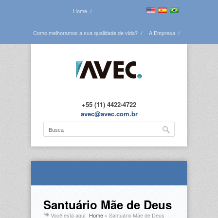
Home
Como melhoramos a sua qualidade de vida?
A Empresa
Veja todas as obras
Blog
Contato
+55 (11) 4422-4722
avec@avec.com.br
Santuário Mãe de Deus
Você está aqui:
Home
»
Santuário Mãe de Deus