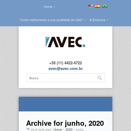
Home
Como melhoramos a sua qualidade de vida?
A Empresa
Veja todas as obras
Blog
Contato
+55 (11) 4422-4722
avec@avec.com.br
Archive for junho, 2020
Você está aqui:
Home
»
2020
»
junho