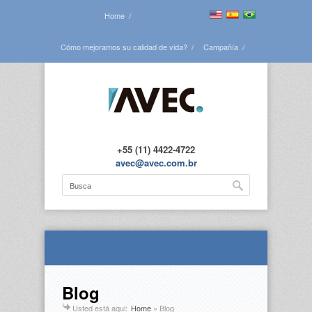
Home
Cómo mejoramos su calidad de vida?
Campañía
Vea todas las obras
Blog
Contáctenos
+55 (11) 4422-4722
avec@avec.com.br
Blog
Usted está aqui:
Home
»
Blog